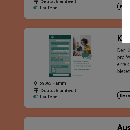
Deutschlandweit
Bild
Laufend
Kre
Der K
pro W
errei
bietet
59065 Hamm
Deutschlandweit
Bera
Laufend
Aus