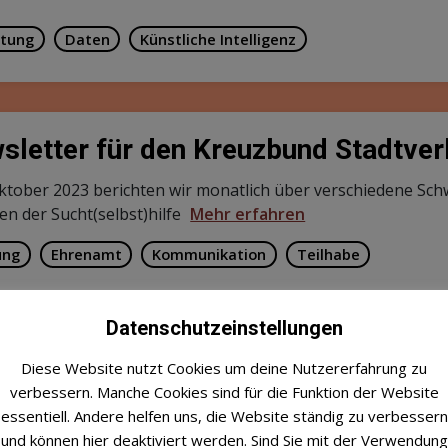
tung
Daten
Künstliche Intelligenz
sletter für den Kreuzbund Stadtve
Oktober 2023 berichten wir monatlich über verschiedene S
n der Sucht(selbst)hilfe
Mehr erfahren
ung
Ehrenamt
Kommunikation
Teilhabe
Datenschutzeinstellungen
euzbund-Forum
Diese Website nutzt Cookies um deine Nutzererfahrung zu
verbessern. Manche Cookies sind für die Funktion der Website
reuzbund-Forum ist der Ort des regelmäßigen bundesweiten
essentiell. Andere helfen uns, die Website ständig zu verbessern
 erfahren
und können hier deaktiviert werden. Sind Sie mit der Verwendung