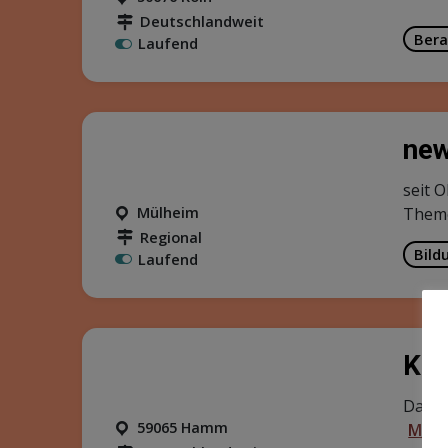
Deutschlandweit
Bera
Laufend
new
seit 
Mülheim
Theme
Regional
Bild
Laufend
Kr
Das K
59065 Hamm
Mehr