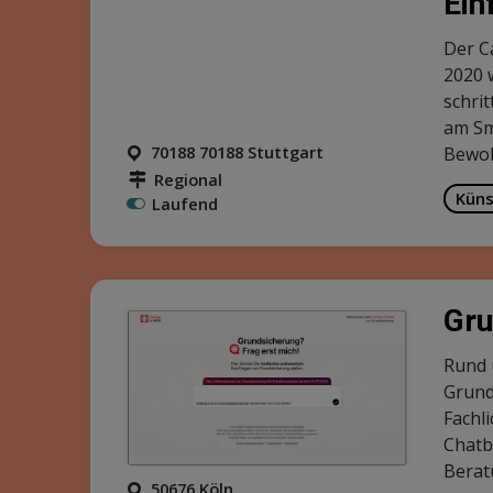
Ein
Der C
2020 
schri
am Sm
70188 70188 Stuttgart
Bewoh
Regional
Küns
Laufend
Gru
Rund 
Grund
Fachl
Chatb
Berat
50676 Köln