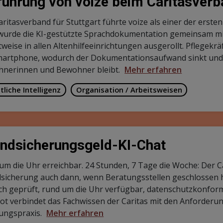
führung von voize beim Caritasverba
aritasverband für Stuttgart führte voize als einer der erste
wurde die KI-gestützte Sprachdokumentation gemeinsam mit
ttweise in allen Altenhilfeeinrichtungen ausgerollt. Pflegek
artphone, wodurch der Dokumentationsaufwand sinkt und m
nerinnen und Bewohner bleibt.
Mehr erfahren
tliche Intelligenz
Organisation / Arbeitsweisen
ndsicherungsgeld-KI-Chat
um die Uhr erreichbar. 24 Stunden, 7 Tage die Woche: Der 
sicherung auch dann, wenn Beratungsstellen geschlossen h
ich geprüft, rund um die Uhr verfügbar, datenschutzkonform 
ot verbindet das Fachwissen der Caritas mit den Anforderu
ungspraxis.
Mehr erfahren