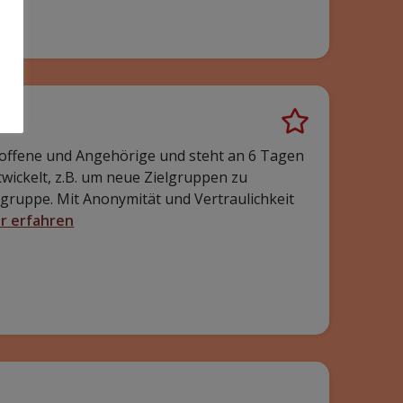
troffene und Angehörige und steht an 6 Tagen
wickelt, z.B. um neue Zielgruppen zu
fegruppe. Mit Anonymität und Vertraulichkeit
r erfahren