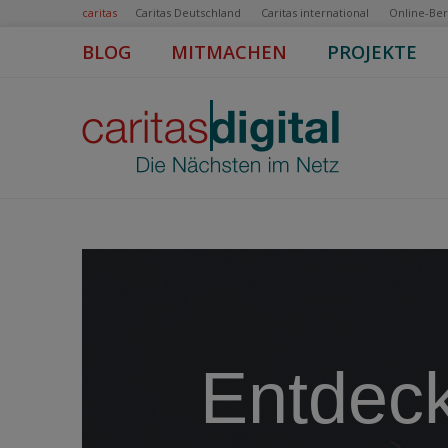
caritas
Caritas Deutschland
Caritas international
Online-Be
BLOG
MITMACHEN
PROJEKTE
Entdec