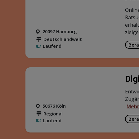
Onlin
Ratsu
erhal
20097 Hamburg
zielg
Deutschlandweit
Bera
Laufend
Dig
Entwi
Zugän
50676 Köln
Mehr
Regional
Bera
Laufend