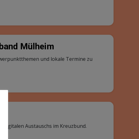
rband Mülheim
chwerpunktthemen und lokale Termine zu
 digitalen Austauschs im Kreuzbund.