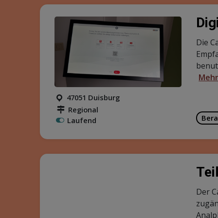
Dig
Die C
Empfa
benut
Mehr
47051 Duisburg
Regional
Bera
Laufend
Tei
Der C
zugän
Analp