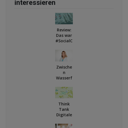
interessieren
Review:
Das war
#SocialC
ariMedi
a – in 10
Häppche
n
Zwische
n
Wasserf
all und
Wagnis
– Wie
Ausprob
Think
ieren
Tank
zur
Digitale
Erfolgsf
Transfo
ormel
rmation
wurde