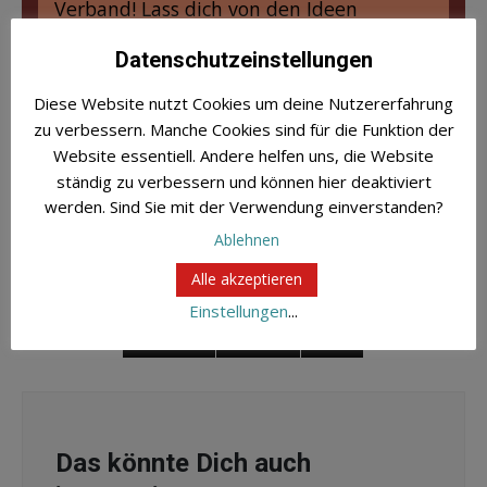
Verband! Lass dich von den Ideen
anderer inspirieren und knüpfe wertvolle
Datenschutzeinstellungen
Kontakte mit Macher*innen in deinem
Fachbereich.
Diese Website nutzt Cookies um deine Nutzererfahrung
zu verbessern. Manche Cookies sind für die Funktion der
Website essentiell. Andere helfen uns, die Website
Zum Formular
ständig zu verbessern und können hier deaktiviert
werden. Sind Sie mit der Verwendung einverstanden?
Ablehnen
Alle akzeptieren
Share this Entry
Einstellungen
...
FACEBOOK
TWITTER
EMAIL
Das könnte Dich auch