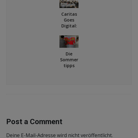
startet
als
Caritas
Vorstan
Goes
dskomm
Digital:
ission
3.
Digitalf
orum in
Münster
Die
Sommer
tipps
vom
Berliner
Team
Post a Comment
Deine E-Mail-Adresse wird nicht veröffentlicht.