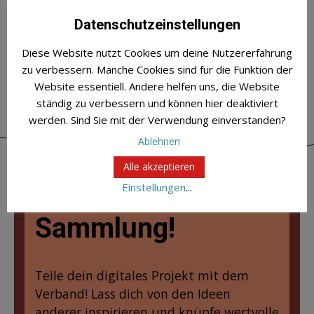
Datenschutzeinstellungen
Diese Website nutzt Cookies um deine Nutzererfahrung
zu verbessern. Manche Cookies sind für die Funktion der
Website essentiell. Andere helfen uns, die Website
ständig zu verbessern und können hier deaktiviert
werden. Sind Sie mit der Verwendung einverstanden?
Ablehnen
Dein Projekt gehört
Alle akzeptieren
in unsere
Einstellungen
...
Sammlung!
Teile dein digitales Projekt mit dem
Verband! Lass dich von den Ideen
anderer inspirieren und knüpfe wertvolle