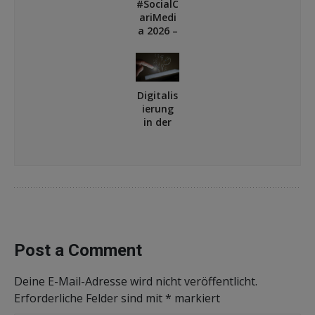
#SocialC
k!
ariMedi
a 2026 –
das
Klassent
reffen
der
Digitalis
Caritas-
ierung
Social-
in der
Media-
Sozialwi
Commu
rtschaft
nity
: Wenn
fehlend
e
Verwalt
ungsres
sourcen
den
Post a Comment
digitale
n
Deine E-Mail-Adresse wird nicht veröffentlicht.
Fortschr
itt
Erforderliche Felder sind mit
*
markiert
ausbre