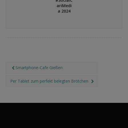
#SocialC
und die
ariMedi
Störerh
a 2024
aftung
in
Siegbur
g
Smartphone-Cafe Gießen
Per Tablet zum perfekt belegten Brötchen