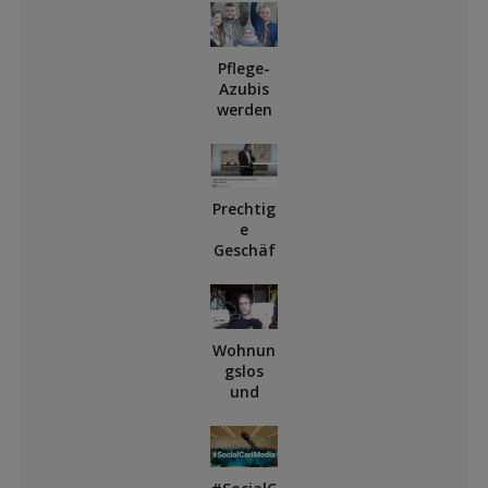
: Wir
sind ein
Netzwer
Pflege-
k!
Azubis
werden
Blogger
Prechtig
e
Geschäf
te auf
YouTub
e
Wohnun
gslos
und
WLAN-
los?
Digitale
Teilhabe