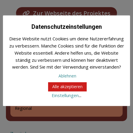
Zur Webseite des Projektes
Datenschutzeinstellungen
Diese Website nutzt Cookies um deine Nutzererfahrung
Caritasverband für die Stadt Köln -
zu verbessern. Manche Cookies sind für die Funktion der
AZ St. Maternus
Website essentiell. Andere helfen uns, die Website
Ansprechpartner:
Alexandra Kasper
ständig zu verbessern und können hier deaktiviert
Brückenstraße 21
werden. Sind Sie mit der Verwendung einverstanden?
50996 Köln
Ablehnen
Kooperationspartner
Alle akzeptieren
keine Kooperationspartner
Einstellungen
...
Reichweite
Regional