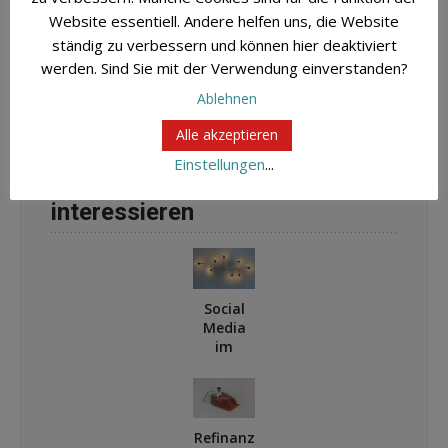
Website essentiell. Andere helfen uns, die Website
Share this Entry
ständig zu verbessern und können hier deaktiviert
werden. Sind Sie mit der Verwendung einverstanden?
FACEBOOK
TWITTER
EMAIL
Ablehnen
Alle akzeptieren
Einstellungen
...
Das könnte Dich auch
interessieren
Social
Media
im
Verband
: Wir
sind ein
Netzwer
Refinanz
k!