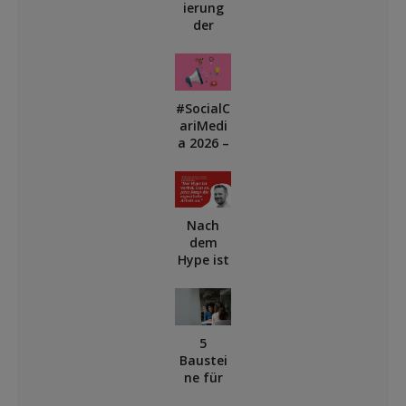
ierung
der
Digitalis
ierung –
zwische
n
#SocialC
Systeml
ariMedi
ogik,
a 2026 –
Dilemm
das
a und
Klassent
Chancen
reffen
der
Nach
Caritas-
dem
Social-
Hype ist
Media-
vor der
Commu
Strategi
nity
e. Ein
Gastbeit
5
rag von
Baustei
David
ne für
Schulke
ein