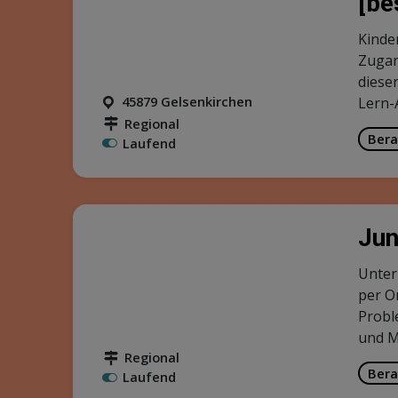
[be
Kinde
Zugang
diese
45879 Gelsenkirchen
Lern-
Regional
Bera
Laufend
Jun
Unter
per O
Probl
und M
Regional
Bera
Laufend