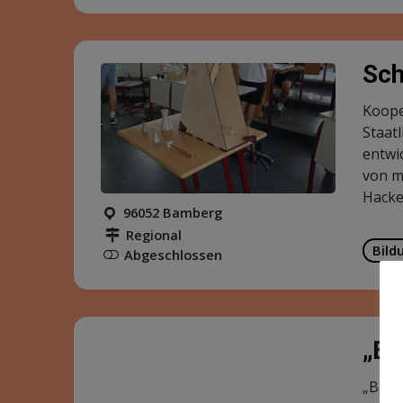
Sch
Koope
Staat
entwi
von m
Hacke
96052 Bamberg
Regional
Bild
Abgeschlossen
„Ba
„Baby