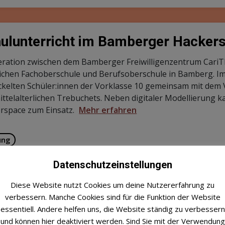
ulunterricht im Bamberger Hacker
ration zwischen dem Bamberger Freiwilligenzentrum CariT
lichen Fachoberschule und Berufsoberschule in Bamberg. 
ckelten Schüler:innen der Vorklasse 10 gemeinsam mit dem 
ittelalterlichen Trebuchets. Neben digitaler Modellierung
rspace zum Einsatz.
Mehr erfahren
ung
Datenschutzeinstellungen
Diese Website nutzt Cookies um deine Nutzererfahrung zu
bytalk – Digitale Austauschgruppe
verbessern. Manche Cookies sind für die Funktion der Website
essentiell. Andere helfen uns, die Website ständig zu verbessern
talk“ ist ein digitales Gruppenangebot für Schwangere – of
und können hier deaktiviert werden. Sind Sie mit der Verwendung