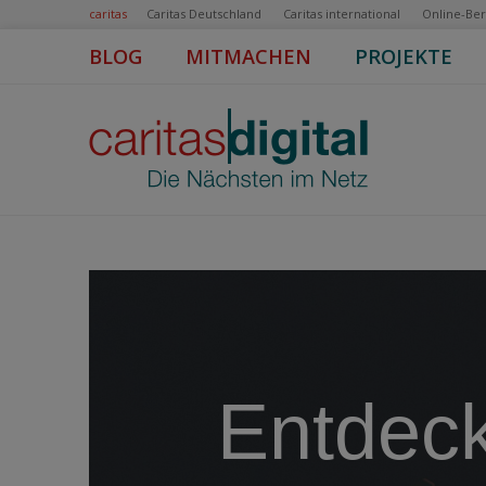
caritas
Caritas Deutschland
Caritas international
Online-Be
BLOG
MITMACHEN
PROJEKTE
Entdec