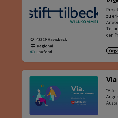
Proje
zu er
Anwen
Teila
den P
48329 Havixbeck
Regional
Orga
Laufend
Via
"Via 
Angeb
Austa