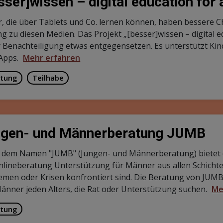
sser]wissen – digital education for a
r, die über Tablets und Co. lernen können, haben bessere Ch
 zu diesen Medien. Das Projekt „[besser]wissen – digital edu
r Benachteiligung etwas entgegensetzen. Es unterstützt Ki
Apps.
Mehr erfahren
tung
Teilhabe
gen- und Männerberatung JUMB
 dem Namen "JUMB" (Jungen- und Männerberatung) bietet die
nlineberatung Unterstützung für Männer aus allen Schichte
emen oder Krisen konfrontiert sind. Die Beratung von JUMB 
änner jeden Alters, die Rat oder Unterstützung suchen.
Me
tung