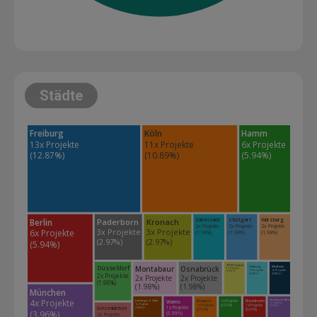
Städte
Hamm
Freiburg
Köln
6x Projekte 
13x Projekte 
11x Projekte 
(5.94%)
(12.87%)
(10.89%)
Paderborn
Kronach
Berlin
Darmstadt
Stuttgart
Würzburg
2x Projekte 
2x Projekte 
2x Projekte 
3x Projekte 
3x Projekte 
6x Projekte 
(1.98%)
(1.98%)
(1.98%)
(2.97%)
(2.97%)
(5.94%)
Montabaur
Osnabrück
Düsseldorf
70188 Stuttgart
Limburg
Mülheim
1x Projekte 
1x Projekte 
1x Projekte 
(0.99%)
2x Projekte 
(0.99%)
(0.99%)
2x Projekte 
2x Projekte 
(1.98%)
(1.98%)
(1.98%)
München
4x Projekte 
Worms
Meppen
1x Projekte 
Mannheim
Frankfurt am Main
Limburg a. d. Lahn
1x Projekte 
1x Projekte 
1x Projekte 
(0.99%)
1x Projekte 
(0.99%)
1x Projekte 
Gelsenkirchen
(0.99%)
(0.99%)
(0.99%)
(3.96%)
(0.99%)
2x Projekte 