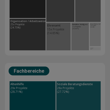
Organisation / Arbeitsweisen
25x Projekte 
Smart-Home / IoT
Ehrenamt
Künstliche Intelligenz
6x Projekte 
11x Projekte 
(24.75%)
(5.94%)
15x Projekte 
(10.89%)
(14.85%)
Video / Podcast
1x Projekte 
(0.99%)
Fachbereiche
Altenhilfe
Soziale Beratungsdienste
29x Projekte 
28x Projekte 
(28.71%)
(27.72%)