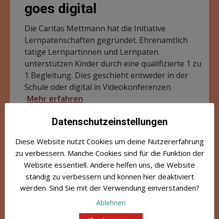
goes digital
Die Caritas Mettmann hat die Initiative
Lernpatenschaften gegründet. Ehrenamtlich
tätige Lernpartinnen und Lernpaten
unterstützen Kinder durch eine qualifizierte 1 zu
1 Begleitung. Dies geschieht entweder in der
Schule oder digital in Videokonferenzen.
Mehr erfahren
Beratung
Bildung
Teilhabe
Datenschutzeinstellungen
Diese Website nutzt Cookies um deine Nutzererfahrung
zu verbessern. Manche Cookies sind für die Funktion der
Website essentiell. Andere helfen uns, die Website
49716 Meppen
ständig zu verbessern und können hier deaktiviert
Regional
werden. Sind Sie mit der Verwendung einverstanden?
Laufend
Ablehnen
Digital Café in Meppen