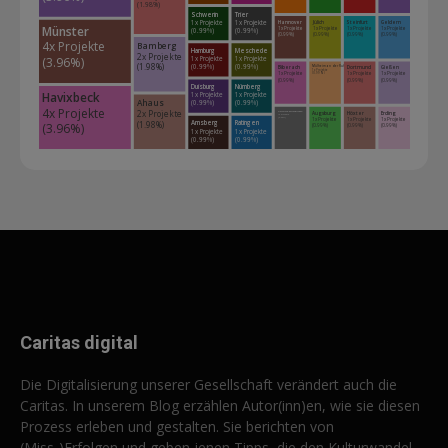
(1.98%)
Schwerin
Trier
1x Projekte 
1x Projekte 
Jülich
Hannover
Steinfurt
Geldern
Münster
1x Projekte 
1x Projekte 
1x Projekte 
1x Projekte 
(0.99%)
(0.99%)
(0.99%)
(0.99%)
(0.99%)
(0.99%)
4x Projekte 
Bamberg
Hamburg
Meschede
2x Projekte 
(3.96%)
1x Projekte 
1x Projekte 
(1.98%)
(0.99%)
(0.99%)
Mülheim an der Ruhr
Biberach
Dortmund
Gießen
1x Projekte 
1x Projekte 
1x Projekte 
1x Projekte 
(0.99%)
(0.99%)
(0.99%)
(0.99%)
Duisburg
Nürnberg
Havixbeck
1x Projekte 
1x Projekte 
Ahaus
(0.99%)
(0.99%)
4x Projekte 
2x Projekte 
Augsburg
Höxter
Erding
Garmisch-Partenkirchen
1x Projekte 
1x Projekte 
1x Projekte 
1x Projekte 
(0.99%)
Arnsberg
Ratingen
(1.98%)
(3.96%)
(0.99%)
(0.99%)
(0.99%)
1x Projekte 
1x Projekte 
(0.99%)
(0.99%)
Caritas digital
Die Digitalisierung unserer Gesellschaft verändert auch die
Caritas. In unserem Blog erzählen Autor(inn)en, wie sie diesen
Prozess erleben und gestalten. Sie berichten von
(Miss-)Erfolgen und geben jenen Tipps, die den Kulturwandel