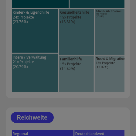
Kinder- & Jugendhilfe
Gesundheitshilfe
Behindertenhilfe / Psychiatrie
16x Projekte 
24x Projekte 
19x Projekte 
(15.84%)
(23.76%)
(18.81%)
Intern / Verwaltung
Familienhilfe
Flucht & Migration
21x Projekte 
13x Projekte 
15x Projekte 
(20.79%)
(12.87%)
(14.85%)
Reichweite
Regional
Deutschlandweit