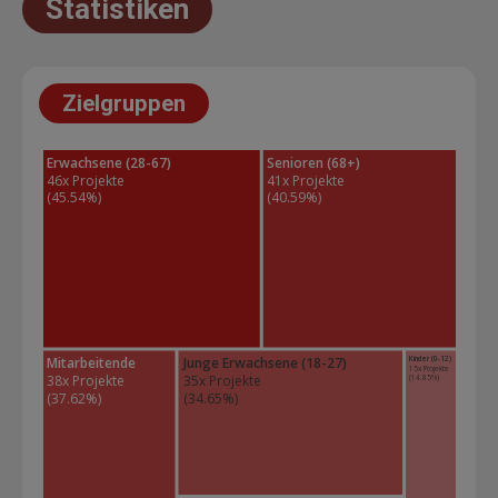
Statistiken
Zielgruppen
Erwachsene (28-67)
Senioren (68+)
46x Projekte 
41x Projekte 
(45.54%)
(40.59%)
Kinder (0-12)
Mitarbeitende
Junge Erwachsene (18-27)
15x Projekte 
38x Projekte 
35x Projekte 
(14.85%)
(37.62%)
(34.65%)