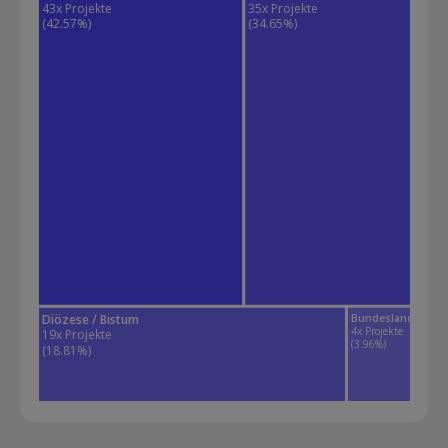
43x Projekte 
35x Projekte 
(42.57%)
(34.65%)
Diözese / Bistum
Bundesland
4x Projekte 
19x Projekte 
(3.96%)
(18.81%)