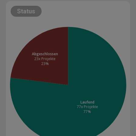
Status
Abgeschlossen
23x Projekte
23%
Laufend
77x Projekte
77%