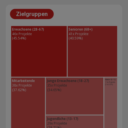
Zielgruppen
Erwachsene (28-67)
Senioren (68+)
46x Projekte 
41x Projekte 
(45.54%)
(40.59%)
Kinder (0-12)
Mitarbeitende
Junge Erwachsene (18-27)
15x Projekte 
38x Projekte 
35x Projekte 
(14.85%)
(37.62%)
(34.65%)
Jugendliche (13-17)
29x Projekte 
(28.71%)