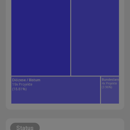
Diözese / Bistum
Bundesland
4x Projekte 
19x Projekte 
(3.96%)
(18.81%)
Status