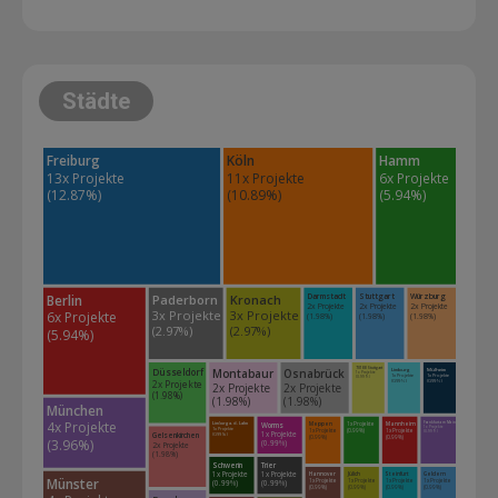
Städte
Hamm
Freiburg
Köln
6x Projekte 
13x Projekte 
11x Projekte 
(5.94%)
(12.87%)
(10.89%)
Paderborn
Kronach
Berlin
Darmstadt
Stuttgart
Würzburg
2x Projekte 
2x Projekte 
2x Projekte 
3x Projekte 
3x Projekte 
6x Projekte 
(1.98%)
(1.98%)
(1.98%)
(2.97%)
(2.97%)
(5.94%)
Montabaur
Osnabrück
Düsseldorf
70188 Stuttgart
Limburg
Mülheim
1x Projekte 
1x Projekte 
1x Projekte 
(0.99%)
2x Projekte 
(0.99%)
(0.99%)
2x Projekte 
2x Projekte 
(1.98%)
(1.98%)
(1.98%)
München
4x Projekte 
Worms
Meppen
1x Projekte 
Mannheim
Frankfurt am Main
Limburg a. d. Lahn
1x Projekte 
1x Projekte 
1x Projekte 
(0.99%)
1x Projekte 
(0.99%)
1x Projekte 
Gelsenkirchen
(0.99%)
(0.99%)
(0.99%)
(3.96%)
(0.99%)
2x Projekte 
(1.98%)
Schwerin
Trier
1x Projekte 
1x Projekte 
Jülich
Hannover
Steinfurt
Geldern
Münster
1x Projekte 
1x Projekte 
1x Projekte 
1x Projekte 
(0.99%)
(0.99%)
(0.99%)
(0.99%)
(0.99%)
(0.99%)