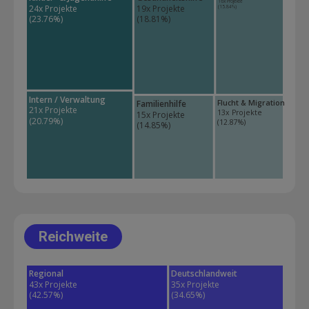
16x Projekte 
24x Projekte 
19x Projekte 
(15.84%)
(23.76%)
(18.81%)
Intern / Verwaltung
Familienhilfe
Flucht & Migration
21x Projekte 
13x Projekte 
15x Projekte 
(20.79%)
(12.87%)
(14.85%)
Reichweite
Regional
Deutschlandweit
43x Projekte 
35x Projekte 
(42.57%)
(34.65%)