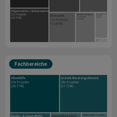
Organisation / Arbeitsweisen
25x Projekte 
Smart-Home / IoT
Ehrenamt
Künstliche Intelligenz
6x Projekte 
11x Projekte 
(24.75%)
(5.94%)
15x Projekte 
(10.89%)
(14.85%)
Video / Podcast
1x Projekte 
(0.99%)
Fachbereiche
Altenhilfe
Soziale Beratungsdienste
29x Projekte 
28x Projekte 
(28.71%)
(27.72%)
Kinder- & Jugendhilfe
Gesundheitshilfe
Behindertenhilfe / Psychiatrie