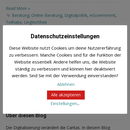
Read More »
Beratung; Online-Beratung
,
Digitalpolitik
,
eGovernment
,
Teilhabe
,
Ungleichheit
Datenschutzeinstellungen
Diese Website nutzt Cookies um deine Nutzererfahrung
zu verbessern. Manche Cookies sind für die Funktion der
Newsletter
Website essentiell. Andere helfen uns, die Website
ständig zu verbessern und können hier deaktiviert
Du willst informiert bleiben über aktuelle Entwicklungen in
werden. Sind Sie mit der Verwendung einverstanden?
Sachen Digitalisierung der Caritas? Hier kannst Du unseren
Ablehnen
Newsletter abonnieren
.
Alle akzeptieren
Einstellungen
...
Über diesen Blog
Die Digitalisierung verändert die Caritas. In diesem Blog