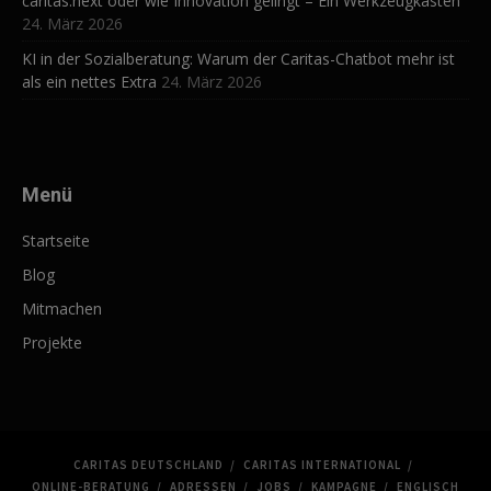
caritas.next oder wie Innovation gelingt – Ein Werkzeugkasten
24. März 2026
KI in der Sozialberatung: Warum der Caritas-Chatbot mehr ist
als ein nettes Extra
24. März 2026
Menü
Startseite
Blog
Mitmachen
Projekte
CARITAS DEUTSCHLAND
CARITAS INTERNATIONAL
ONLINE-BERATUNG
ADRESSEN
JOBS
KAMPAGNE
ENGLISCH