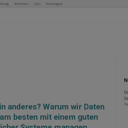
ratung
Adressen
Jobs
Kampagne
N
Du
Sa
N
 ein anderes? Warum wir Daten
 am besten mit einem guten
licher Systeme managen