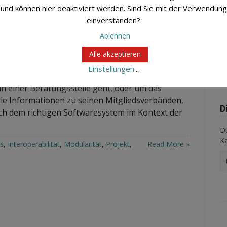
und können hier deaktiviert werden. Sind Sie mit der Verwendung
J
einverstanden?
Ha
Ablehnen
S
Alle akzeptieren
Di
Einstellungen
...
n einer Beratungsstelle geht, oder um das
ie Informationen zu seinen Mitgliedsverbänden,
D
ach dem richtigen Softwaresystem im Kontext der
Du
K
s
,
Interoperabilität
,
Modularität
,
Projekt
,
Read More »