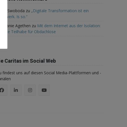
udith Swoboda
zu
„Digitale Transformation ist ein
ndwerk. Is so.“
tephanie Agethen
zu
Mit dem Internet aus der Isolation:
gitale Teilhabe für Obdachlose
ie Caritas im Social Web
 findest uns auf diesen Social Media-Plattformen und -
anälen