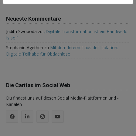
Neueste Kommentare
Judith Swoboda
zu
„Digitale Transformation ist ein Handwerk.
Is so.“
Stephanie Agethen
zu
Mit dem Internet aus der Isolation:
Digitale Teilhabe für Obdachlose
Die Caritas im Social Web
Du findest uns auf diesen Social Media-Plattformen und -
Kanälen