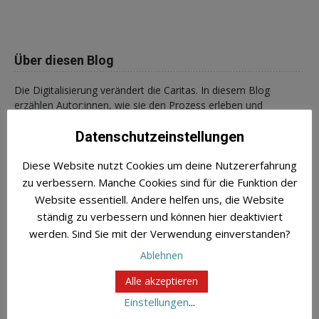
Über diesen Blog
Die Digitalisierung verändert die Caritas. In diesem Blog
erzählen Autor:innen, wie sie den Prozess erleben und
gestalten. Sie berichten von (Miss-)Erfolgen und geben jenen
Datenschutzeinstellungen
Tipps, die den Kulturwandel innerhalb der Caritas vorantreiben
wollen.
Diese Website nutzt Cookies um deine Nutzererfahrung
zu verbessern. Manche Cookies sind für die Funktion der
Du willst mitschreiben oder hast eine Frage? Schreibe eine E-
Website essentiell. Andere helfen uns, die Website
Mail -
digitale-transformation@caritas.de
ständig zu verbessern und können hier deaktiviert
werden. Sind Sie mit der Verwendung einverstanden?
Impressum und Datenschutz
Ablehnen
Alle akzeptieren
Einstellungen
...