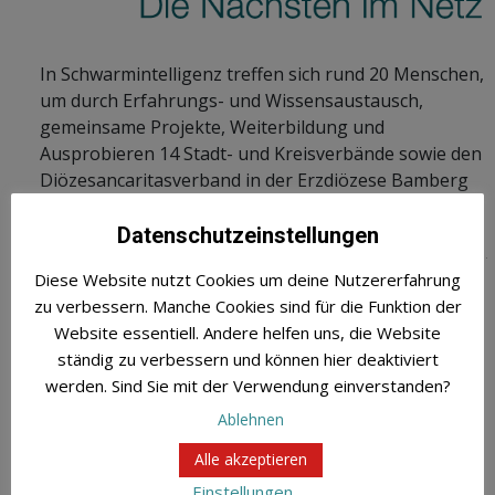
In Schwarmintelligenz treffen sich rund 20 Menschen,
um durch Erfahrungs- und Wissensaustausch,
gemeinsame Projekte, Weiterbildung und
Ausprobieren 14 Stadt- und Kreisverbände sowie den
Diözesancaritasverband in der Erzdiözese Bamberg
weiterzuentwickeln. Oder um es mit den Worten der
Teilnehmenden aus der Projektgruppe […]
Datenschutzeinstellungen
Diese Website nutzt Cookies um deine Nutzererfahrung
Read More »
zu verbessern. Manche Cookies sind für die Funktion der
Website essentiell. Andere helfen uns, die Website
ständig zu verbessern und können hier deaktiviert
werden. Sind Sie mit der Verwendung einverstanden?
Ablehnen
Newsletter
Alle akzeptieren
Du willst informiert bleiben über aktuelle Entwicklungen in
Einstellungen
...