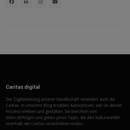
Caritas digital
Die Digitalisierung unserer Gesellschaft verändert auch die
Caritas. In unserem Blog erzählen Autor(inn)en, wie sie diesen
Prozess erleben und gestalten. Sie berichten von
(Miss-)Erfolgen und geben jenen Tipps, die den Kulturwandel
innerhalb der Caritas vorantreiben wollen.