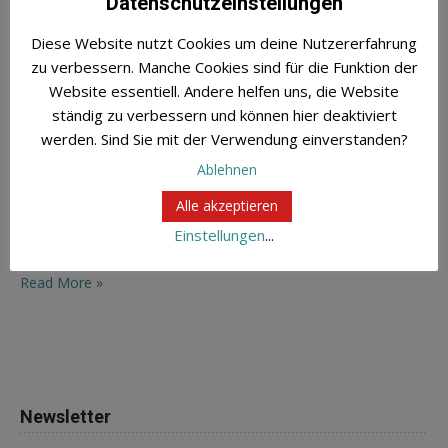
Datenschutzeinstellungen
Diese Website nutzt Cookies um deine Nutzererfahrung
zu verbessern. Manche Cookies sind für die Funktion der
Website essentiell. Andere helfen uns, die Website
Der erste katholische Medienkongress versprach
ständig zu verbessern und können hier deaktiviert
„Zukunftsszenarien kirchlicher Kommunikation“. Die
werden. Sind Sie mit der Verwendung einverstanden?
gab es in Bonn zwar weniger, dafür aber endlich so
etwas wie einen Branchentreff kirchlicher und
Ablehnen
kirchennaher Kommunikationsexperten. Beim Blick
Alle akzeptieren
nach vorne wurde klar: Kirche und Caritas müssen
Einstellungen
...
sich gewaltig strecken, um in einer […]
Read More »
Newsletter