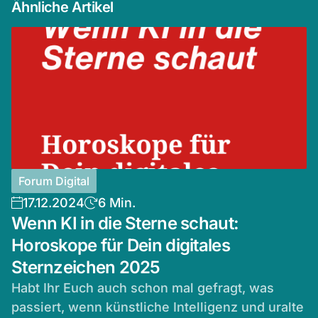
Ähnliche Artikel
Forum Digital
17.12.2024
6 Min.
Wenn KI in die Sterne schaut:
Horoskope für Dein digitales
Sternzeichen 2025
Habt Ihr Euch auch schon mal gefragt, was
passiert, wenn künstliche Intelligenz und uralte