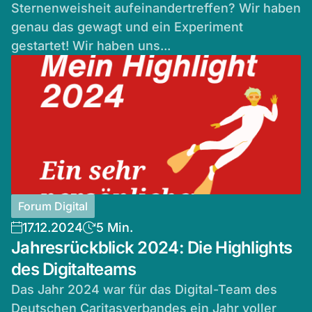
Sternenweisheit aufeinandertreffen? Wir haben
genau das gewagt und ein Experiment
gestartet! Wir haben uns...
Forum Digital
17.12.2024
5 Min.
Jahresrückblick 2024: Die Highlights
des Digitalteams
Das Jahr 2024 war für das Digital-Team des
Deutschen Caritasverbandes ein Jahr voller