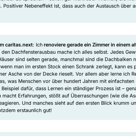
. Positiver Nebeneffekt ist, dass auch der Austausch über a
am caritas.next
: Ich
renoviere gerade ein Zimmer in einem a
nd den Dachfensterausbau mache ich alles selbst. Jedes Gew
 Häuser sind selten gerade, manchmal sind die Dachbalken 
nn man im ersten Stock einen Schrank zerlegt, kann es p
r Asche von der Decke rieselt. Vor allem aber lerne ich R
s, was Menschen vor über hundert Jahren mit einfachsten 
Beispiel dafür, dass Lernen ein ständiger Prozess ist – gen
an macht Erfahrungen, stößt auf Überraschungen (wie die A
reagieren. Und manches sieht auf den ersten Blick krumm un
rotzdem erstaunlich gut!