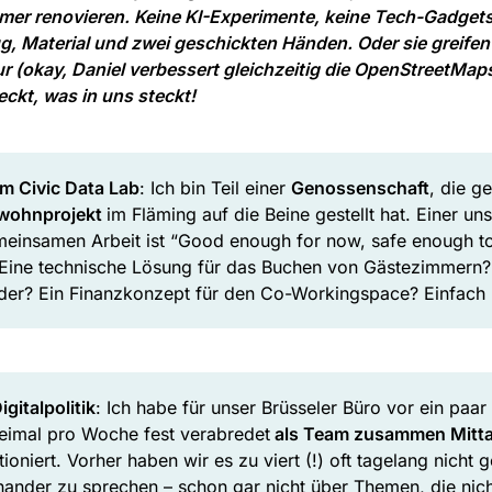
mer renovieren. Keine KI-Experimente, keine Tech-Gadgets
g, Material und zwei geschickten Händen. Oder sie greife
r (okay, Daniel verbessert gleichzeitig die OpenStreetMap
kt, was in uns steckt!
m Civic Data Lab
: Ich bin Teil einer
Genossenschaft
, die g
wohnprojekt
im Fläming auf die Beine gestellt hat. Einer un
meinsamen Arbeit ist “Good enough for now, safe enough to 
 Eine technische Lösung für das Buchen von Gästezimmern
nder? Ein Finanzkonzept für den Co-Workingspace? Einfac
gitalpolitik
: Ich habe für unser Brüsseler Büro vor ein paa
weimal pro Woche fest verabredet
als Team zusammen Mitt
tioniert. Vorher haben wir es zu viert (!) oft tagelang nicht 
nander zu sprechen – schon gar nicht über Themen, die nich