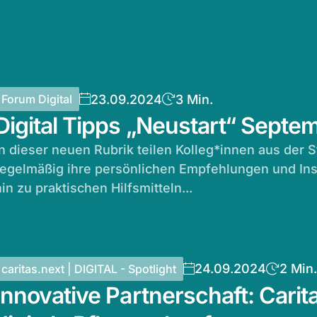
23.09.2024
3 Min.
Forum Digital
Digital Tipps „Neustart“ Sept
In dieser neuen Rubrik teilen Kolleg*innen aus der 
regelmäßig ihre persönlichen Empfehlungen und Ins
hin zu praktischen Hilfsmitteln...
24.09.2024
2 Min.
caritas.next | DIGITAL - Spotlight
Innovative Partnerschaft: Carit