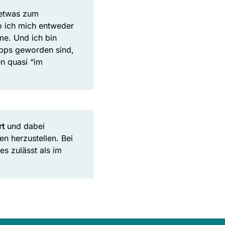
 etwas zum
o ich mich entweder
me. Und ich bin
 Apps geworden sind,
n quasi “im
rt
und dabei
n herzustellen. Bei
es zulässt als im