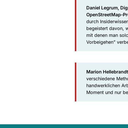
Daniel Legrum, Digi
OpenStreetMap-Pr
durch Insiderwisse
begeistert davon, w
mit denen man solc
Vorbeigehen” verb
Marion Hellebrand
verschiedene Metho
handwerklichen Arbe
Moment und nur bei