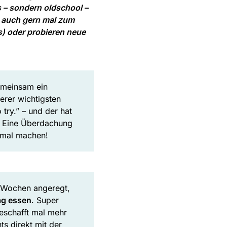
 – sondern oldschool –
n auch gern mal zum
s) oder probieren neue
emeinsam ein
serer wichtigsten
try.” – und der hat
? Eine Überdachung
h mal machen!
r Wochen angeregt,
ag essen
. Super
geschafft mal mehr
ts direkt mit der