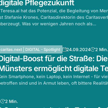
digitale Pflegezukunft
"Teresa.ai hat das Potenzial, die Begleitung von Me
ist Stefanie Krones, Caritasdirektorin des Caritasv
überzeugt. Was vor wenigen Jahren noch als...
24.09.2024
2 Min.
caritas.next | DIGITAL - Spotlight
Digital-Boost für die Straße: D
Münsters ermöglicht digitale Te
Kein Smartphone, kein Laptop, kein Internet - für v
betroffen sind und in Armut leben, oft bittere Realität
4
2 Min.