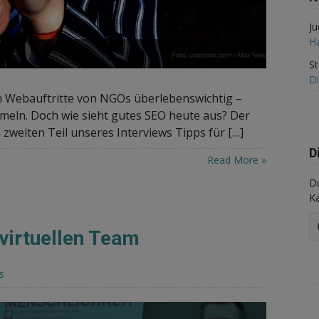
J
Ha
S
Di
n Webauftritte von NGOs überlebenswichtig –
eln. Doch wie sieht gutes SEO heute aus? Der
weiten Teil unseres Interviews Tipps für […]
D
Read More »
Du
K
irtuellen Team
s