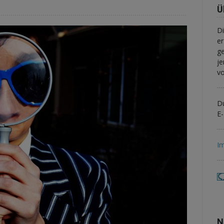
Ü
Di
er
ge
je
vo
Du
E-
I
N