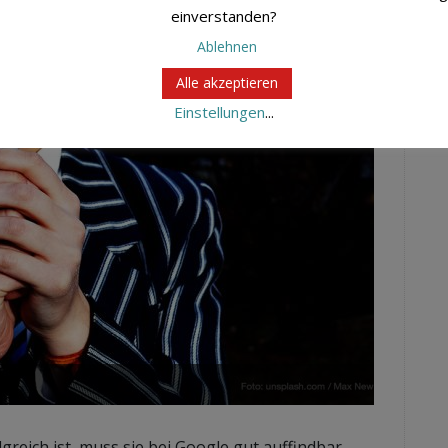
einverstanden?
Ablehnen
Alle akzeptieren
Einstellungen
...
greich ist, muss sie bei Google gut auffindbar