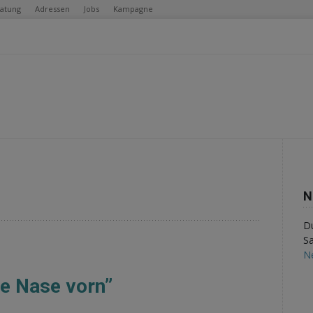
ratung
Adressen
Jobs
Kampagne
N
Du
Sa
N
ie Nase vorn”