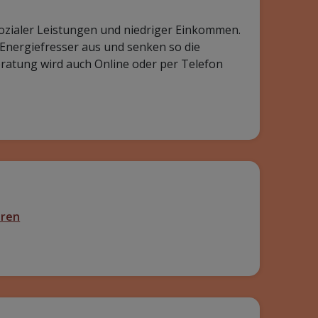
klusiver Konzepte für die Jugendhilfe. Das
on Jetzt!“. Mit Hilfe der Quellenangabe können
Themen wie ‚Inklusionserfahrungen von [...]
gemeinschaft, die sich der ganzheitlichen
e älterer und assistenzbedürftiger Menschen