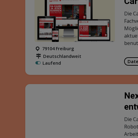
Der S
Ausge
Energ
79104 Freiburg
angeb
Deutschlandweit
Bera
Laufend
Ste
49074 Osnabrück
Stati
Regional
Teil
Laufend
Con