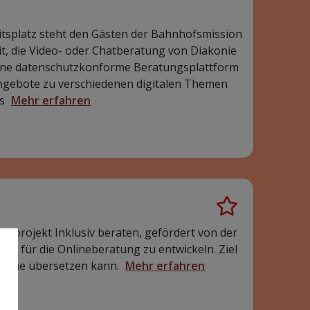
n. Gegründet im Jahr 2023, bringt der Verein
kler und Sozialträger zusammen, um
Home / IoT
Teilhabe
reuungskräfte im
gen
und Paderborn in Zusammenarbeit mit dem
 ist es, eine faire und legale Live-In-
u gewährleisten und ausländische