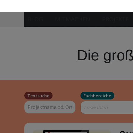
Teil
Abgeschlossen
Car
Unter
Klien
Akzep
CariT
80634 München
bleib
Diözese / Bistum
Bera
Laufend
St