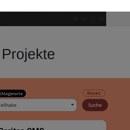
 Suchtbehandlungen
chambulanz für junge Suchtkranke werden
egleitet. Apps können aufgrund ihrer hohen
n und ihre Wirksamkeit unterstützen. Die
ft suchtkranken Menschen dabei, motiviert zu
fahren