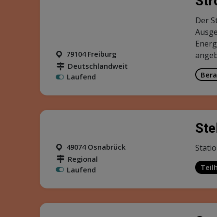
Bera
Laufend
Ink
Model
Sprac
die A
79104 Freiburg
Mehr
Deutschlandweit
Teil
Laufend
Tea
Der T
Digita