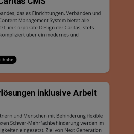
sozialer Leistungen und niedriger Einkommen.
Energiefresser aus und senken so die
eratung wird auch Online oder per Telefon
hren