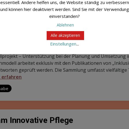
1
2
3
4
Dein Projekt gehört i
Sammlung!