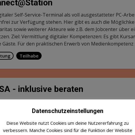
 den Einsatz moderner Technologien nachhaltig zu verbesser
eanbieter, Fachkräfte, Wissenschaftler, Technologieentwic
nsam praxisnahe Lösungen zu finden.
Mehr erfahren
tliche Intelligenz
Organisation / Arbeitsweisen
Smart-
iFAIR - Beratung Ausländische Bet
vathaushalt fair und legal beschäfti
air ist ein Modellprojekt der Caritasverbände Soest, Olpe 
an-Caritasverband Paderborn und der polnischen Caritas. Ziel
uung für pflegebedürftige Menschen in Privathaushalten z
uungskräfte zu unterstützen.
Mehr erfahren
tung
Teilhabe