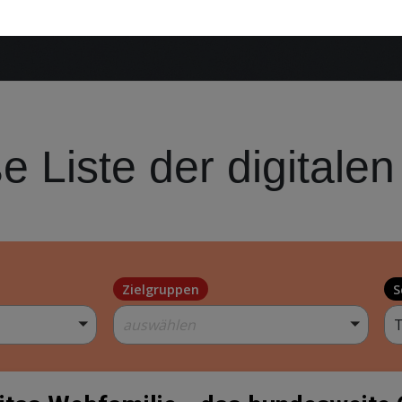
habe
iTapp - Unterstützung ambulanter
stützung ambulaner Suchtbehandlungen. In der Caritas Fa
t(innen) mit einer verhaltenstherapeutischen Ausrichtung b
tanz und Verfügbarkeit die Effizienz einer Therapie erhöhe
app unterstützt und erleichert den Therapieprozess und hil
en, um ihr Suchtverhalten nachhaltig zu verändern.
Mehr er
tung
Teilhabe
romspar-Check