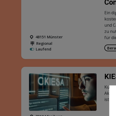
durch
Pfleg
gemei
64283 Darmstadt
Deutschlandweit
Küns
Laufend
Car
Pri
CariF
Diözes
Betre
Betre
33098 Paderborn
Deutschlandweit
Bera
Laufend