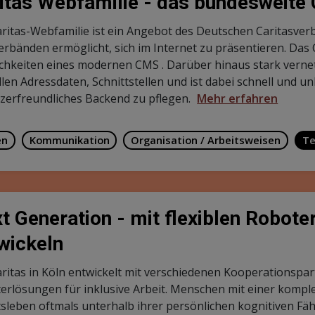
tromspar-Check ist ein kostenfreies Angebot für Bezieher 
bildete Stromsparhelfer besuchen die Haushalte, tauschen 
iekosten durchschnittlich um rund 200 Euro pro Jahr. Die B
oten.
Mehr erfahren
tung
Daten
Teilhabe
llaR
onäre Telepräsenzberatung im ländlichen Raum
Mehr erfa
habe
nect@Station