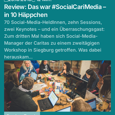
Review: Das war #SocialCariMedia –
in 10 Häppchen
70 Social-Media-HeldInnen, zehn Sessions,
zwei Keynotes – und ein Überraschungsgast:
Zum dritten Mal haben sich Social-Media-
Manager der Caritas zu einem zweitägigen
Workshop in Siegburg getroffen. Was dabei
herauskam...