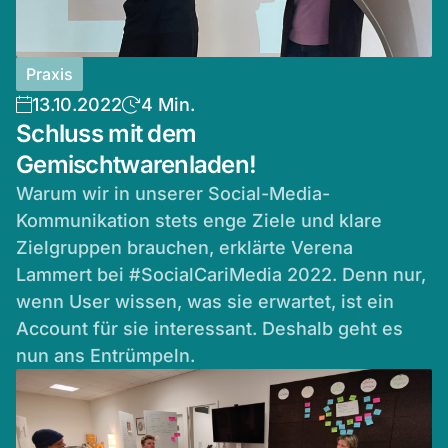
Praxis
13.10.2022
4 Min.
Schluss mit dem
Gemischtwarenladen!
Warum wir in unserer Social-Media-
Kommunikation stets enge Ziele und klare
Zielgruppen brauchen, erklärte Verena
Lammert bei #SocialCariMedia 2022. Denn nur,
wenn User wissen, was sie erwartet, ist ein
Account für sie interessant. Deshalb geht es
nun ans Entrümpeln.