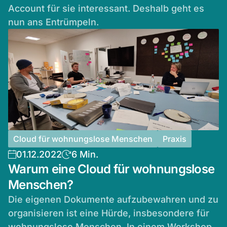
Account für sie interessant. Deshalb geht es
nun ans Entrümpeln.
Cloud für wohnungslose Menschen
Praxis
01.12.2022
6 Min.
Warum eine Cloud für wohnungslose
Menschen?
Die eigenen Dokumente aufzubewahren und zu
organisieren ist eine Hürde, insbesondere für
wohnungslose Menschen. In einem Workshop