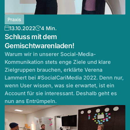
Praxis
13.10.2022
4 Min.
Schluss mit dem
Gemischtwarenladen!
Warum wir in unserer Social-Media-
Kommunikation stets enge Ziele und klare
Zielgruppen brauchen, erklärte Verena
Lammert bei #SocialCariMedia 2022. Denn nur,
wenn User wissen, was sie erwartet, ist ein
Account für sie interessant. Deshalb geht es
nun ans Entrümpeln.