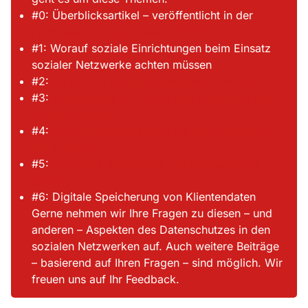
#0: Überblicksartikel – veröffentlicht in der
Fachzeitschrift neue caritas 01/2017
#1: Worauf soziale Einrichtungen beim Einsatz
sozialer Netzwerke achten müssen
#2:
So schützt du die Daten deiner Klienten
#3:
Verwendung von Fotos und Videos für die
Kommunikation
#4:
Kommunikationskanäle für den Austausch
mit Klienten
#5:
Facebook Messenger und WhatsApp im
Fokus
#6: Digitale Speicherung von Klientendaten
Gerne nehmen wir Ihre Fragen zu diesen – und
anderen – Aspekten des Datenschutzes in den
sozialen Netzwerken auf. Auch weitere Beiträge
– basierend auf Ihren Fragen – sind möglich. Wir
freuen uns auf Ihr Feedback.